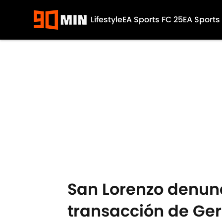
Lifestyle
EA Sports FC 25
EA Sports
Skip to main content
San Lorenzo denunci
transacción de Ge