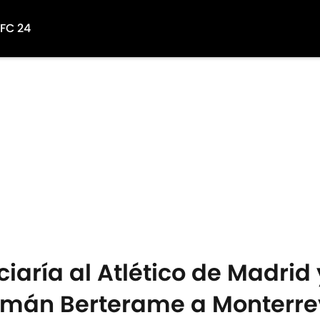
 FC 24
aría al Atlético de Madrid y
rmán Berterame a Monterre