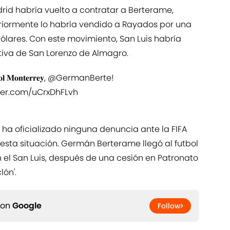
drid habría vuelto a contratar a Berterame,
eriormente lo habría vendido a Rayados por una
dólares. Con este movimiento, San Luis habría
ctiva de San Lorenzo de Almagro.
𝐌𝐨𝐧𝐭𝐞𝐫𝐫𝐞𝐲,
@GermanBerte
!
tter.com/uCrxDhFLvh
ha oficializado ninguna denuncia ante la FIFA
 esta situación. Germán Berterame llegó al futbol
el San Luis, después de una cesión en Patronato
lón'.
 on
Google
Follow