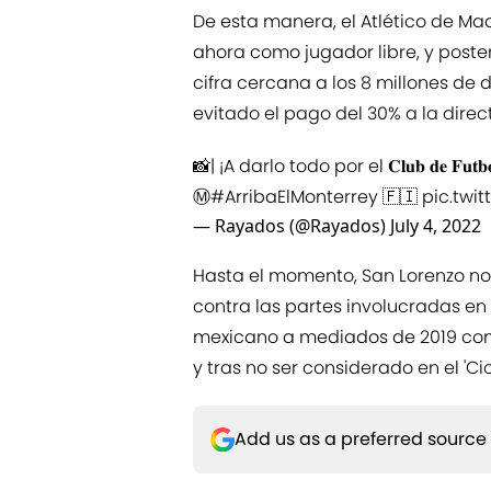
De esta manera, el Atlético de Ma
ahora como jugador libre, y post
cifra cercana a los 8 millones de 
evitado el pago del 30% a la dire
📸| ¡A darlo todo por el 𝐂𝐥𝐮𝐛 𝐝𝐞 𝐅𝐮𝐭𝐛𝐨𝐥 
Ⓜ️
#ArribaElMonterrey
🇫🇮
pic.twi
— Rayados (@Rayados)
July 4, 2022
Hasta el momento, San Lorenzo no 
contra las partes involucradas en
mexicano a mediados de 2019 con 
y tras no ser considerado en el 'Cic
Add us as a preferred source