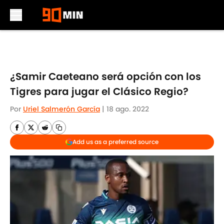
Skip to main content
¿Samir Caeteano será opción con los
Tigres para jugar el Clásico Regio?
Por
Uriel Salmerón García
|
18 ago. 2022
Add us as a preferred source