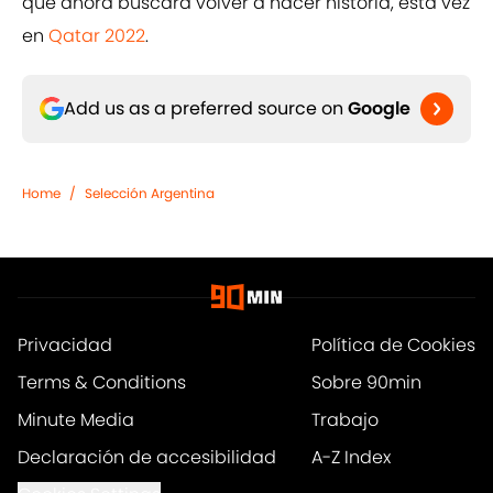
que ahora buscará volver a hacer historia, esta vez
en
Qatar 2022
.
Add us as a preferred source on
Google
Home
/
Selección Argentina
Privacidad
Política de Cookies
Terms & Conditions
Sobre 90min
Minute Media
Trabajo
Declaración de accesibilidad
A-Z Index