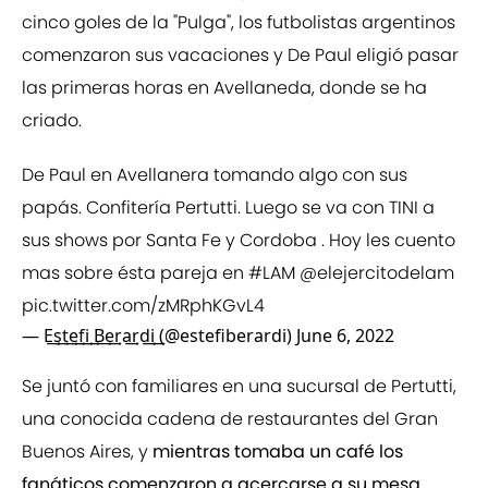
cinco goles de la "Pulga", los futbolistas argentinos
comenzaron sus vacaciones y De Paul eligió pasar
las primeras horas en Avellaneda, donde se ha
criado.
De Paul en Avellanera tomando algo con sus
papás. Confitería Pertutti. Luego se va con TINI a
sus shows por Santa Fe y Cordoba . Hoy les cuento
mas sobre ésta pareja en
#LAM
@elejercitodelam
pic.twitter.com/zMRphKGvL4
— E͢s͢t͢e͢f͢i͢ B͢e͢ra͢rd͢i͢ (@estefiberardi)
June 6, 2022
Se juntó con familiares en una sucursal de Pertutti,
una conocida cadena de restaurantes del Gran
Buenos Aires, y
mientras tomaba un café los
fanáticos comenzaron a acercarse a su mesa