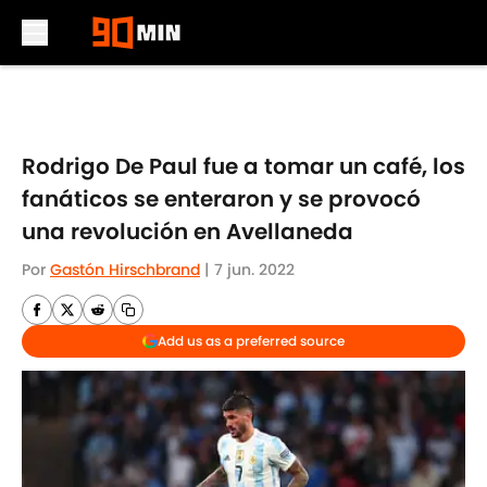
Skip to main content
Rodrigo De Paul fue a tomar un café, los
fanáticos se enteraron y se provocó
una revolución en Avellaneda
Por
Gastón Hirschbrand
|
7 jun. 2022
Add us as a preferred source