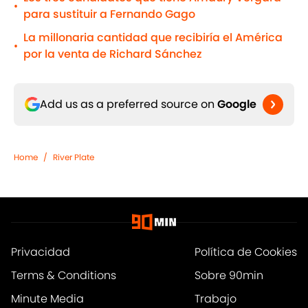
•
para sustituir a Fernando Gago
La millonaria cantidad que recibiría el América
•
por la venta de Richard Sánchez
Add us as a preferred source on
Google
Home
/
River Plate
Privacidad
Política de Cookies
Terms & Conditions
Sobre 90min
Minute Media
Trabajo