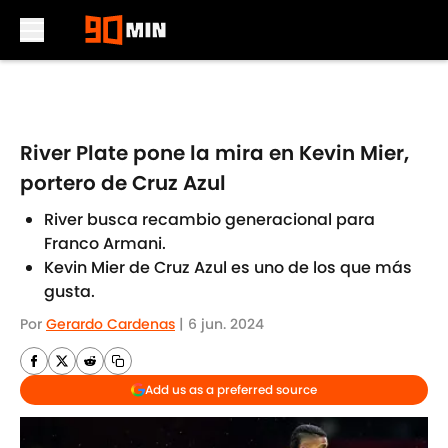
Skip to main content
River Plate pone la mira en Kevin Mier,
portero de Cruz Azul
River busca recambio generacional para
Franco Armani.
Kevin Mier de Cruz Azul es uno de los que más
gusta.
Por
Gerardo Cardenas
|
6 jun. 2024
Add us as a preferred source