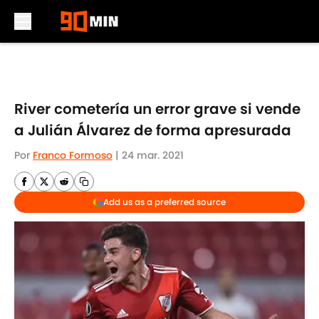
Skip to main content
River cometería un error grave si vende
a Julián Álvarez de forma apresurada
Por
Franco Formoso
|
24 mar. 2021
Add us as a preferred source