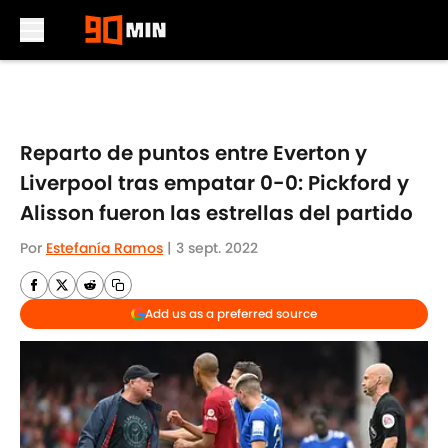
Skip to main content
Reparto de puntos entre Everton y
Liverpool tras empatar 0-0: Pickford y
Alisson fueron las estrellas del partido
Por
Estefanía Ramos
|
3 sept. 2022
Add us as a preferred source