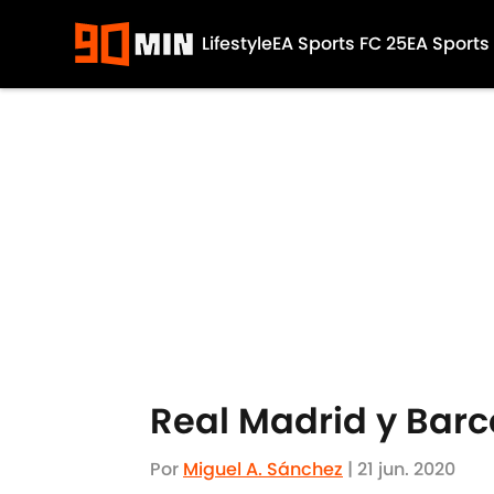
Lifestyle
EA Sports FC 25
EA Sports
Skip to main content
Real Madrid y Barc
Por
Miguel A. Sánchez
|
21 jun. 2020