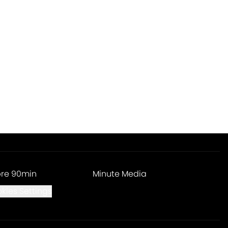
re 90min
Minute Media
kies Settings