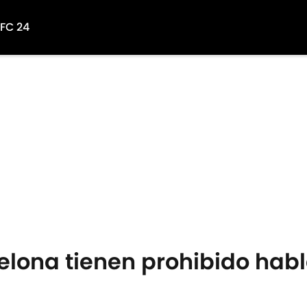
 FC 24
elona tienen prohibido habl