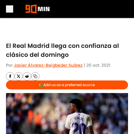
Skip to main content
El Real Madrid llega con confianza al
clásico del domingo
Por
Javier Álvarez-Beigbeder Suárez
|
20 oct. 2021
Add us as a preferred source