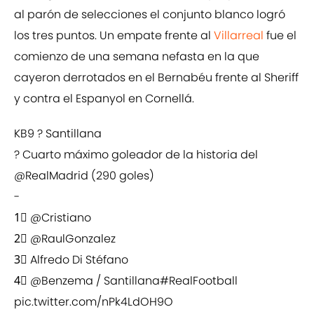
al parón de selecciones el conjunto blanco logró
los tres puntos. Un empate frente al
Villarreal
fue el
comienzo de una semana nefasta en la que
cayeron derrotados en el Bernabéu frente al Sheriff
y contra el Espanyol en Cornellá.
KB9 ? Santillana
? Cuarto máximo goleador de la historia del
@RealMadrid
(290 goles)
-
1⃣
@Cristiano
2⃣
@RaulGonzalez
3⃣ Alfredo Di Stéfano
4⃣
@Benzema
/ Santillana
#RealFootball
pic.twitter.com/nPk4LdOH9O