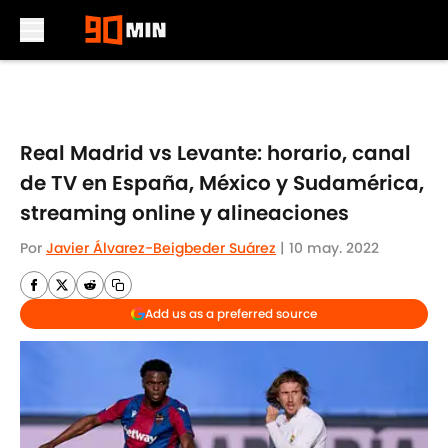
Skip to main content
Real Madrid vs Levante: horario, canal
de TV en España, México y Sudamérica,
streaming online y alineaciones
Por
Javier Álvarez-Beigbeder Suárez
|
10 may. 2022
Add us as a preferred source