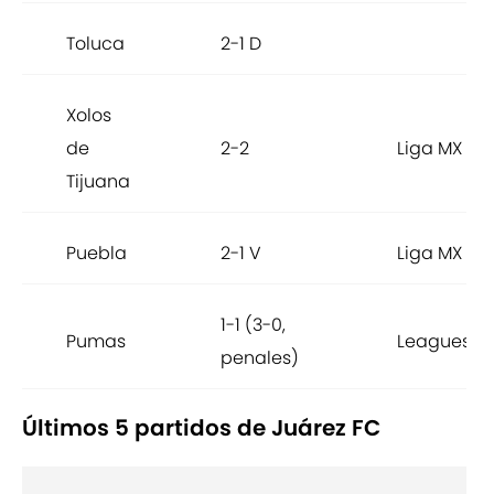
Toluca
2-1 D
Xolos
de
2-2
Liga MX
Tijuana
Puebla
2-1 V
Liga MX
1-1 (3-0,
Pumas
Leagues C
penales)
Últimos 5 partidos de Juárez FC