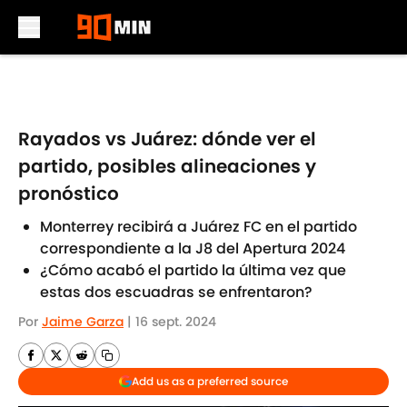
Skip to main content
Rayados vs Juárez: dónde ver el
partido, posibles alineaciones y
pronóstico
Monterrey recibirá a Juárez FC en el partido
correspondiente a la J8 del Apertura 2024
¿Cómo acabó el partido la última vez que
estas dos escuadras se enfrentaron?
Por
Jaime Garza
|
16 sept. 2024
Add us as a preferred source