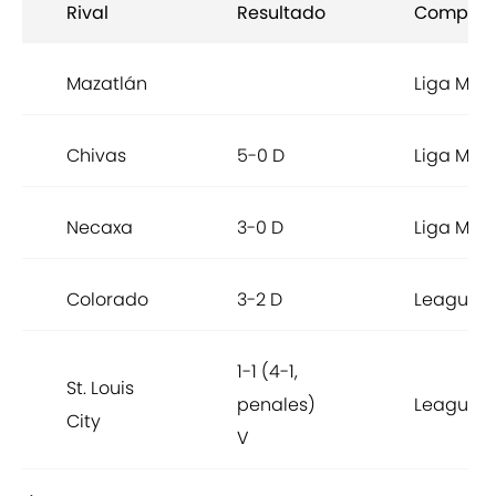
Rival
Resultado
Compete
Mazatlán
Liga MX
Chivas
5-0 D
Liga MX
Necaxa
3-0 D
Liga MX
Colorado
3-2 D
Leagues
1-1 (4-1,
St. Louis
penales)
Leagues
City
V