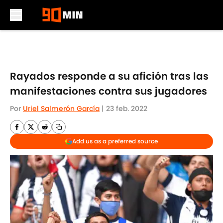
Skip to main content
Rayados responde a su afición tras las
manifestaciones contra sus jugadores
Por
Uriel Salmerón García
|
23 feb. 2022
Add us as a preferred source