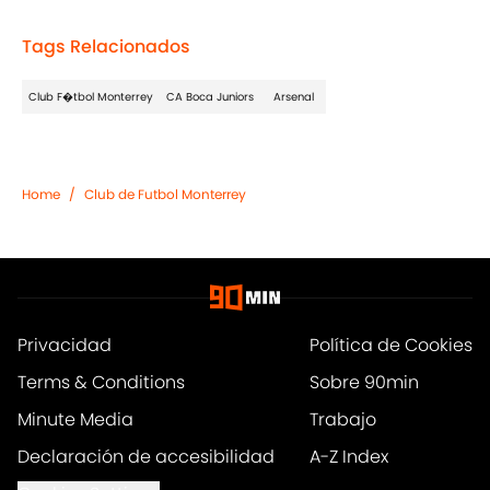
Tags Relacionados
Club F�tbol Monterrey
CA Boca Juniors
Arsenal
Home
/
Club de Futbol Monterrey
Privacidad
Política de Cookies
Terms & Conditions
Sobre 90min
Minute Media
Trabajo
Declaración de accesibilidad
A-Z Index