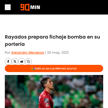
Skip to main content
Rayados prepara fichaje bomba en su
portería
Por
Alejandro Mendoza
|
20 may. 2021
Add us as a preferred source