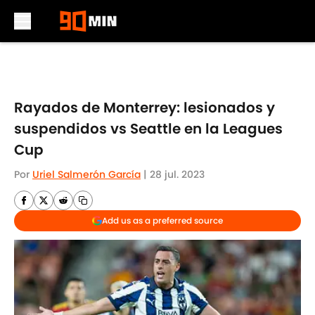
Skip to main content
Rayados de Monterrey: lesionados y
suspendidos vs Seattle en la Leagues
Cup
Por
Uriel Salmerón García
|
28 jul. 2023
Add us as a preferred source