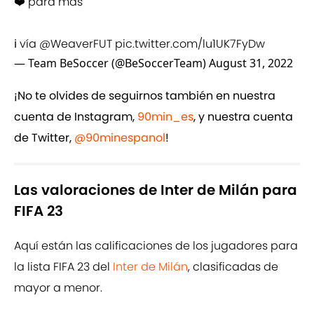
❤️ para más
ℹ️ vía
@WeaverFUT
pic.twitter.com/lu1UK7FyDw
— Team BeSoccer (@BeSoccerTeam)
August 31, 2022
¡No te olvides de seguirnos también en nuestra
cuenta de Instagram,
90min_es
, y nuestra cuenta
de Twitter,
@90minespanol
!
Las valoraciones de Inter de Milán para
FIFA 23
Aquí están las calificaciones de los jugadores para
la lista FIFA 23 del
Inter de Milán
, clasificadas de
mayor a menor.