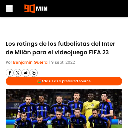
Skip to main content
Los ratings de los futbolistas del Inter
de Milán para el videojuego FIFA 23
Por
Benjamín Guerra
|
9 sept. 2022
Add us as a preferred source