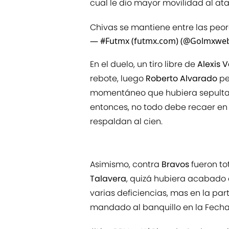
cual le dio mayor movilidad al at
Chivas se mantiene entre las peo
— #Futmx (futmx.com) (@Golmxwe
En el duelo, un tiro libre de
Alexis 
rebote, luego
Roberto Alvarado
pe
momentáneo que hubiera sepulta
entonces, no todo debe recaer en
respaldan al cien.
Asimismo, contra
Bravos
fueron t
Talavera
, quizá hubiera acabado e
varias deficiencias, mas en la par
mandado al banquillo en la Fecha 3