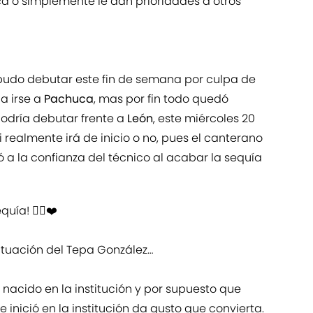
a o simplemente le dan prioridades a otros
udo debutar este fin de semana por culpa de
a irse a
Pachuca
, mas por fin todo quedó
odría debutar frente a
León
, este miércoles 20
si realmente irá de inicio o no, pues el canterano
 a la confianza del técnico al acabar la sequía
quía! ☝🏽❤️
tuación del Tepa González…
 nacido en la institución y por supuesto que
inició en la institución da gusto que convierta.