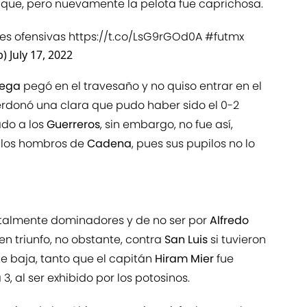
aque, pero nuevamente la pelota fue caprichosa.
res ofensivas
https://t.co/LsG9rGOd0A
#futmx
b)
July 17, 2022
Vega
pegó en el travesaño y no quiso entrar en el
rdonó una clara que pudo haber sido el 0-2
do a los
Guerreros
, sin embargo, no fue así,
 los hombros de
Cadena
, pues sus pupilos no lo
otalmente dominadores y de no ser por
Alfredo
n triunfo, no obstante, contra
San Luis
si tuvieron
te baja, tanto que el capitán
Hiram Mier
fue
, al ser exhibido por los potosinos.