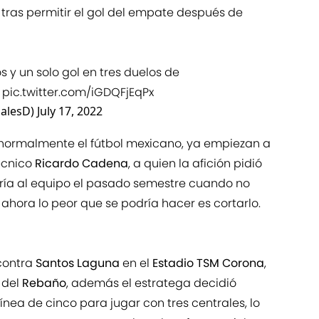
tras permitir el gol del empate después de
 y un solo gol en tres duelos de
pic.twitter.com/iGDQFjEqPx
alesD)
July 17, 2022
normalmente el fútbol mexicano, ya empiezan a
técnico
Ricardo Cadena
, a quien la afición pidió
ría al equipo el pasado semestre cuando no
ahora lo peor que se podría hacer es cortarlo.
 contra
Santos Laguna
en el
Estadio TSM Corona
,
 del
Rebaño
, además el estratega decidió
nea de cinco para jugar con tres centrales, lo