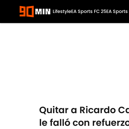
Lifestyle
EA Sports FC 25
EA Sports
Skip to main content
Quitar a Ricardo Ca
le falló con refuerz