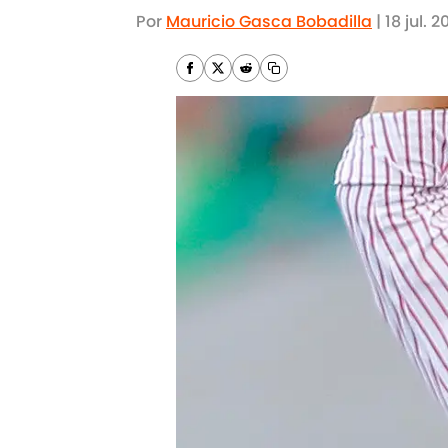
Por
Mauricio Gasca Bobadilla
|
18 jul. 2