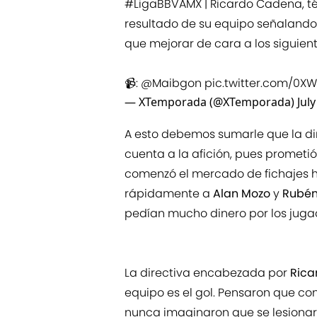
#LigaBBVAMX
| Ricardo Cadena, té
resultado de su equipo señalando 
que mejorar de cara a los siguien
📹:
@Maibgon
pic.twitter.com/0XW
— XTemporada (@XTemporada)
Jul
A esto debemos sumarle que la dir
cuenta a la afición, pues prometi
comenzó el mercado de fichajes hi
rápidamente a
Alan Mozo
y
Rubén
pedían mucho dinero por los jug
La directiva encabezada por
Rica
equipo es el gol. Pensaron que co
nunca imaginaron que se lesionarí