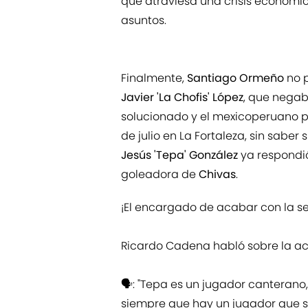
que atraviesa una crisis económic
asuntos.
Finalmente,
Santiago Ormeño
no p
Javier 'La Chofis' López
, que negab
solucionado y el mexicoperuano p
de julio en La Fortaleza, sin saber 
Jesús 'Tepa' González
ya respondió
goleadora de
Chivas
.
¡El encargado de acabar con la se
Ricardo Cadena habló sobre la ac
🗣: "Tepa es un jugador canterano,
siempre que hay un jugador que se 