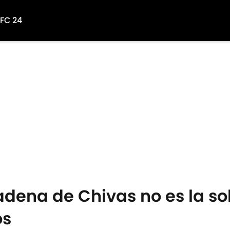
 FC 24
dena de Chivas no es la sol
os