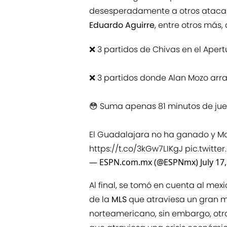
desesperadamente a otros atac
Eduardo Aguirre
, entre otros más,
❌ 3 partidos de Chivas en el Apertu
❌ 3 partidos donde Alan Mozo arra
😳 Suma apenas 81 minutos de jue
El Guadalajara no ha ganado y Mo
https://t.co/3kGw7LIKgJ
pic.twitt
— ESPN.com.mx (@ESPNmx)
July 17
Al final, se tomó en cuenta al me
de la
MLS
que atraviesa un gran m
norteamericano, sin embargo, otra