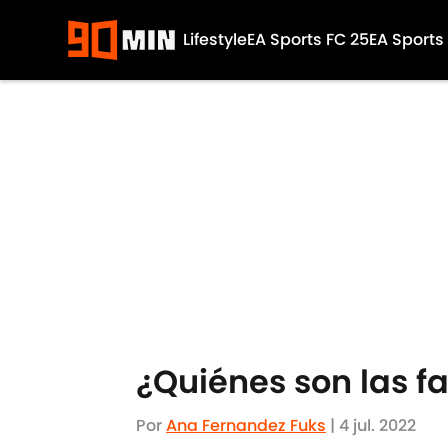
Lifestyle
EA Sports FC 25
EA Sports
Skip to main content
¿Quiénes son las f
Por
Ana Fernandez Fuks
|
4 jul. 2022