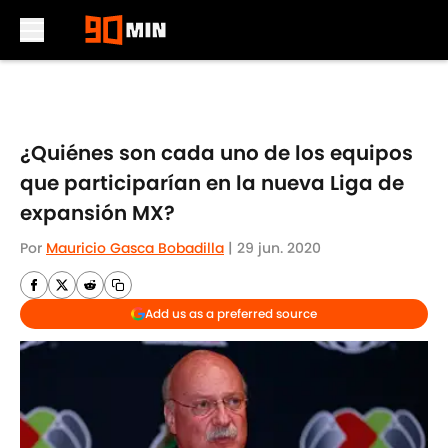
Skip to main content
¿Quiénes son cada uno de los equipos
que participarían en la nueva Liga de
expansión MX?
Por
Mauricio Gasca Bobadilla
|
29 jun. 2020
Add us as a preferred source