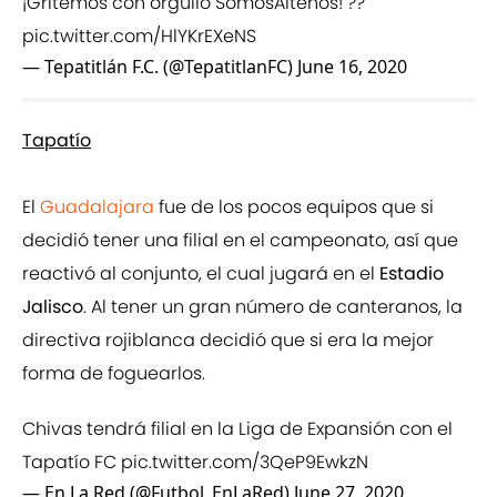
¡Gritemos con orgullo SomosAlteños! ??
pic.twitter.com/HlYKrEXeNS
— Tepatitlán F.C. (@TepatitlanFC)
June 16, 2020
Tapatío
El
Guadalajara
fue de los pocos equipos que si
decidió tener una filial en el campeonato, así que
reactivó al conjunto, el cual jugará en el
Estadio
Jalisco
. Al tener un gran número de canteranos, la
directiva rojiblanca decidió que si era la mejor
forma de foguearlos.
Chivas tendrá filial en la Liga de Expansión con el
Tapatío FC
pic.twitter.com/3QeP9EwkzN
— En La Red (@Futbol_EnLaRed)
June 27, 2020