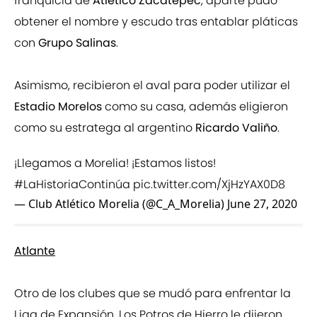
franquicia de
Atlético Zacatepec
, aparte pudo
obtener el nombre y escudo tras entablar pláticas
con
Grupo Salinas
.
Asimismo, recibieron el aval para poder utilizar el
Estadio Morelos
como su casa, además eligieron
como su estratega al argentino
Ricardo Valiño
.
¡Llegamos a Morelia! ¡Estamos listos!
#LaHistoriaContinúa
pic.twitter.com/XjHzYAX0D8
— Club Atlético Morelia (@C_A_Morelia)
June 27, 2020
Atlante
Otro de los clubes que se mudó para enfrentar la
Liga de Expansión. Los Potros de Hierro le dijeron