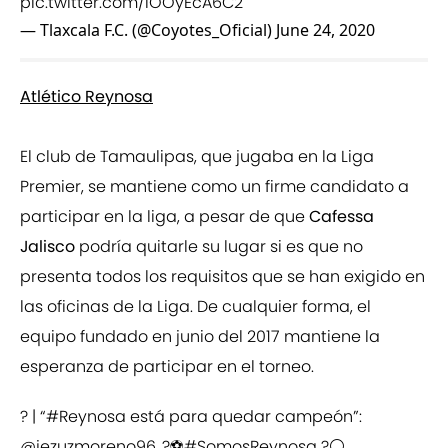
pic.twitter.com/iOOyEcA6C2
— Tlaxcala F.C. (@Coyotes_Oficial)
June 24, 2020
Atlético Reynosa
El club de Tamaulipas, que jugaba en la Liga
Premier, se mantiene como un firme candidato a
participar en la liga, a pesar de que
Cafessa
Jalisco
podría quitarle su lugar si es que no
presenta todos los requisitos que se han exigido en
las oficinas de la Liga. De cualquier forma, el
equipo fundado en junio del 2017 mantiene la
esperanza de participar en el torneo.
? | “
#Reynosa
está para quedar campeón”:
@jezuzmoreno96
..?⚽
#SomosReynosa
?⚪