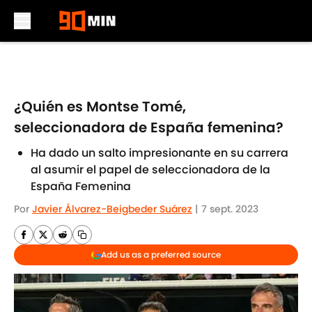
Skip to main content
¿Quién es Montse Tomé,
seleccionadora de España femenina?
Ha dado un salto impresionante en su carrera
al asumir el papel de seleccionadora de la
España Femenina
Por
Javier Álvarez-Beigbeder Suárez
|
7 sept. 2023
Add us as a preferred source