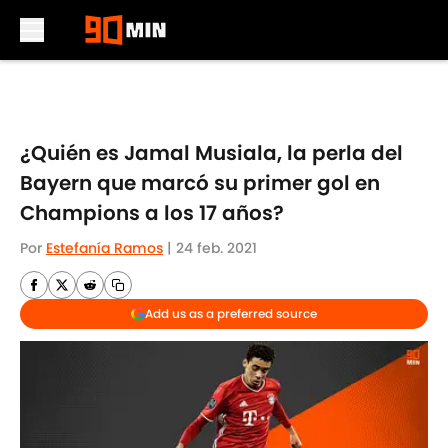
Skip to main content
¿Quién es Jamal Musiala, la perla del
Bayern que marcó su primer gol en
Champions a los 17 años?
Por
Estefanía Ramos
|
24 feb. 2021
Add us as a preferred source