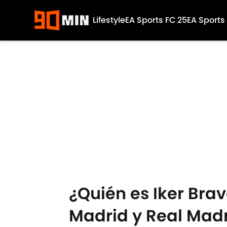
Lifestyle
EA Sports FC 25
EA Sports
Skip to main content
¿Quién es Iker Bravo
Madrid y Real Mad