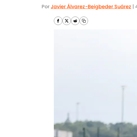
Por
Javier Álvarez-Beigbeder Suárez
|