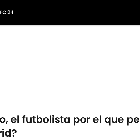
 FC 24
, el futbolista por el que p
rid?