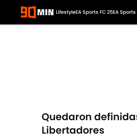
Lifestyle
EA Sports FC 25
EA Sports
Skip to main content
Quedaron definida
Libertadores