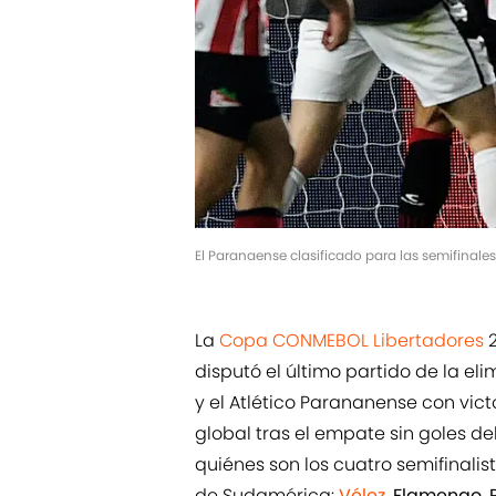
El Paranaense clasificado para las semifinal
La
Copa CONMEBOL Libertadores
2
disputó el último partido de la eli
y el Atlético Parananense con victo
global tras el empate sin goles d
quiénes son los cuatro semifinali
de Sudamérica:
Vélez
,
Flamengo
,