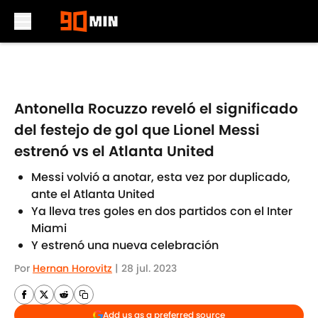
Skip to main content
Antonella Rocuzzo reveló el significado
del festejo de gol que Lionel Messi
estrenó vs el Atlanta United
Messi volvió a anotar, esta vez por duplicado,
ante el Atlanta United
Ya lleva tres goles en dos partidos con el Inter
Miami
Y estrenó una nueva celebración
Por
Hernan Horovitz
|
28 jul. 2023
Add us as a preferred source