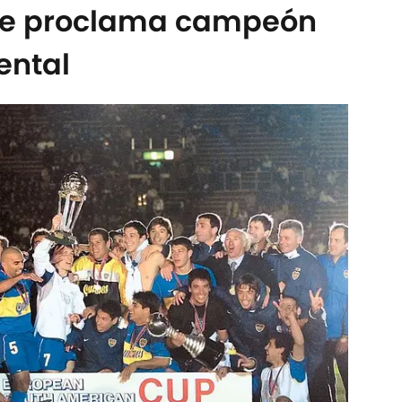
 se proclama campeón
ental