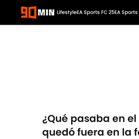
Lifestyle
EA Sports FC 25
EA Sports
Skip to main content
¿Qué pasaba en el 
quedó fuera en la 