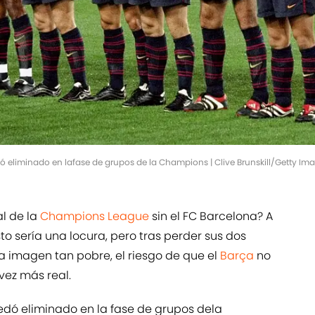
eliminado en lafase de grupos de la Champions | Clive Brunskill/Getty Im
l de la
Champions League
sin el FC Barcelona? A
o sería una locura, pero tras perder sus dos
a imagen tan pobre, el riesgo de que el
Barça
no
vez más real.
edó eliminado en la fase de grupos dela