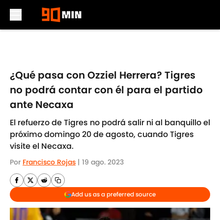
Skip to main content
¿Qué pasa con Ozziel Herrera? Tigres
no podrá contar con él para el partido
ante Necaxa
El refuerzo de Tigres no podrá salir ni al banquillo el
próximo domingo 20 de agosto, cuando Tigres
visite el Necaxa.
Por
Francisco Rojas
|
19 ago. 2023
Add us as a preferred source