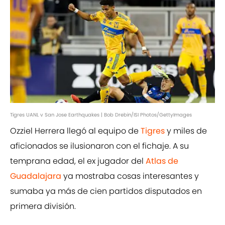
Tigres UANL v San Jose Earthquakes | Bob Drebin/ISI Photos/GettyImages
Ozziel Herrera llegó al equipo de
Tigres
y miles de
aficionados se ilusionaron con el fichaje. A su
temprana edad, el ex jugador del
Atlas de
Guadalajara
ya mostraba cosas interesantes y
sumaba ya más de cien partidos disputados en
primera división.