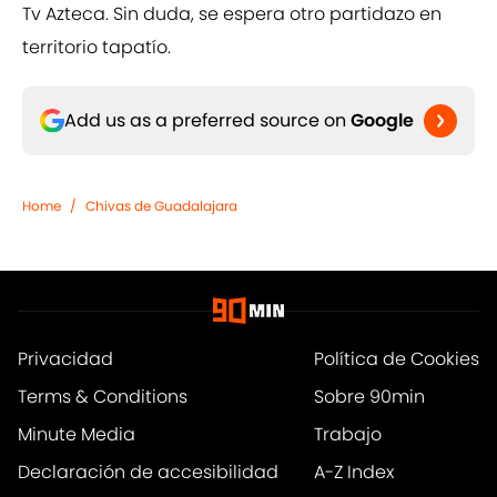
Tv Azteca. Sin duda, se espera otro partidazo en
territorio tapatío.
Add us as a preferred source on
Google
Home
/
Chivas de Guadalajara
Privacidad
Política de Cookies
Terms & Conditions
Sobre 90min
Minute Media
Trabajo
Declaración de accesibilidad
A-Z Index