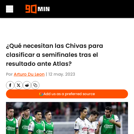
Skip to main content
¿Qué necesitan las Chivas para
clasificar a semifinales tras el
resultado ante Atlas?
Por
Arturo Du Leon
|
12 may. 2023
Add us as a preferred source