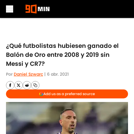
Skip to main content
¿Qué futbolistas hubiesen ganado el
Balón de Oro entre 2008 y 2019 sin
Messi y CR7?
Por
Daniel Szwarc
|
6 abr. 2021
Add us as a preferred source