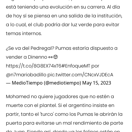
está teniendo una evolución en su carrera. Al día
de hoy sí se piensa en una salida de la institución,
a lo cual, el club podría dar luz verde para evitar
temas internos.
¿Se va del Pedregal? Pumas estaría dispuesto a
vender a Dinenno 👀🤑
https://t.co/8G8EX74xT6
#EnfoqueMT
por
@n7mariobadillo
pic.twitter.com/CNcxVJDEcA
— MedioTiempo (@mediotiempo)
May 15, 2023
Mohamed no quiere jugadores que no estén a
muerte con el plantel. Si el argentino insiste en
partir, tanto el 'turco' como los Pumas le abrirán la
puerta para evitarse un mal rendimiento de parte
de Juan. Siendo así, desde ya los felinos están en