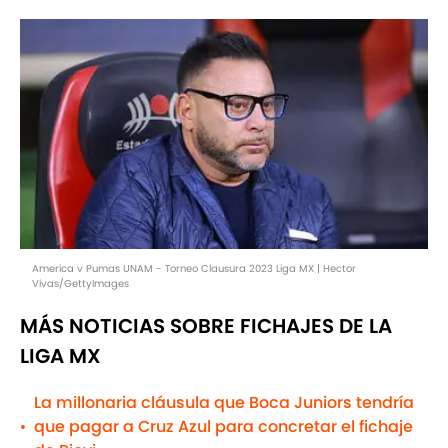
America v Pumas UNAM - Torneo Clausura 2023 Liga MX | Hector
Vivas/GettyImages
MÁS NOTICIAS SOBRE FICHAJES DE LA
LIGA MX
La millonaria cláusula que Boca Juniors tendría
que pagar a Cruz Azul para concretar el fichaje
•