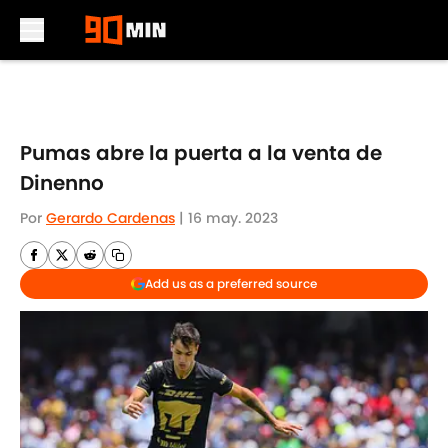
Skip to main content
Pumas abre la puerta a la venta de
Dinenno
Por
Gerardo Cardenas
|
16 may. 2023
Add us as a preferred source