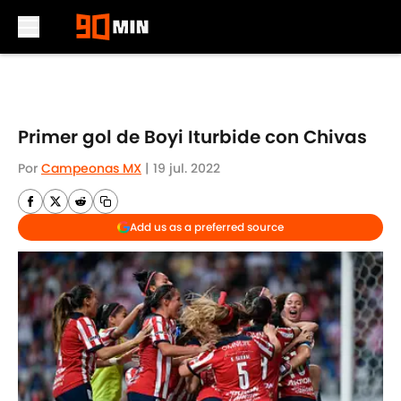
Skip to main content
Primer gol de Boyi Iturbide con Chivas
Por
Campeonas MX
|
19 jul. 2022
Add us as a preferred source