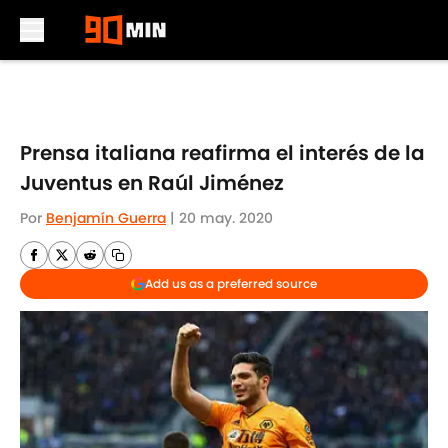
Skip to main content
Prensa italiana reafirma el interés de la
Juventus en Raúl Jiménez
Por
Benjamín Guerra
|
20 may. 2020
Add us as a preferred source