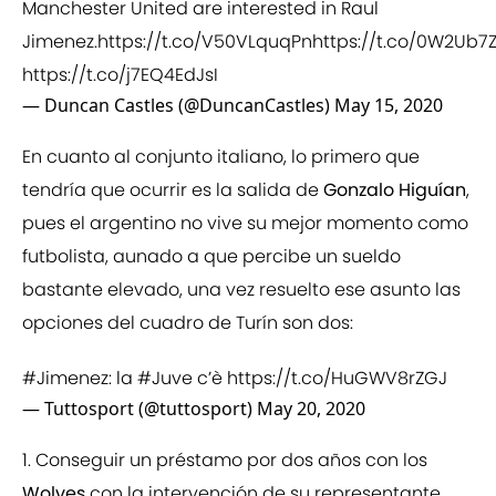
Manchester United are interested in Raul
Jimenez.
https://t.co/V50VLquqPn
https://t.co/0W2Ub7
https://t.co/j7EQ4EdJsI
— Duncan Castles (@DuncanCastles)
May 15, 2020
En cuanto al conjunto italiano, lo primero que
tendría que ocurrir es la salida de
Gonzalo Higuían
,
pues el argentino no vive su mejor momento como
futbolista, aunado a que percibe un sueldo
bastante elevado, una vez resuelto ese asunto las
opciones del cuadro de Turín son dos:
#Jimenez
: la
#Juve
c’è
https://t.co/HuGWV8rZGJ
— Tuttosport (@tuttosport)
May 20, 2020
1. Conseguir un préstamo por dos años con los
Wolves
con la intervención de su representante