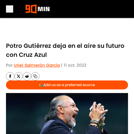
Skip to main content
Potro Gutiérrez deja en el aire su futuro
con Cruz Azul
Por
Uriel Salmerón García
|
11 oct. 2022
Add us as a preferred source