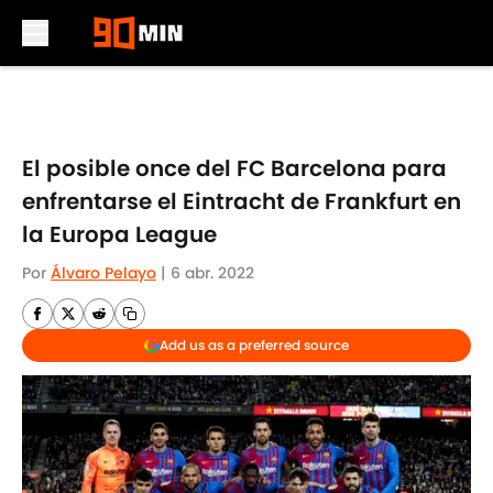
Skip to main content
El posible once del FC Barcelona para
enfrentarse el Eintracht de Frankfurt en
la Europa League
Por
Álvaro Pelayo
|
6 abr. 2022
Add us as a preferred source