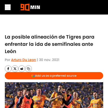
Skip to main content
La posible alineación de Tigres para
enfrentar la ida de semifinales ante
León
Por
Arturo Du Leon
|
30 nov. 2021
Add us as a preferred source