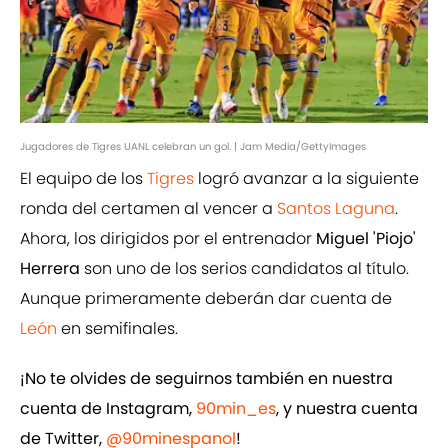
Jugadores de Tigres UANL celebran un gol. | Jam Media/GettyImages
El equipo de los
Tigres
logró avanzar a la siguiente
ronda del certamen al vencer a
Santos Laguna
.
Ahora, los dirigidos por el entrenador
Miguel 'Piojo'
Herrera
son uno de los serios candidatos al título.
Aunque primeramente deberán dar cuenta de
León
en semifinales.
¡No te olvides de seguirnos también en nuestra
cuenta de Instagram,
90min_es
, y nuestra cuenta
de Twitter,
@90minespanol
!