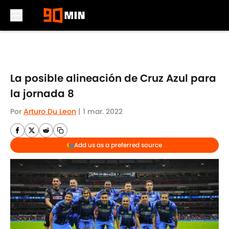
Skip to main content
La posible alineación de Cruz Azul para
la jornada 8
Por
Arturo Du Leon
|
1 mar. 2022
Add us as a preferred source