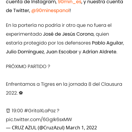
cuenta de Instagram,
90min_es
, y nuestra cuenta
de Twitter,
@90minespanol
!
En la portería no podría ir otro que no fuera el
experimentado
José de Jesús Corona
, quien
estaría protegido por los defensores
Pablo Aguilar
,
Julio Domínguez
,
Juan Escobar
y
Adrían Aldrete
.
PRÓXIMO PARTIDO ?
Enfrentamos a Tigres en la jornada 8 del Clausura
2022. ⚽️
⏰ 19:00
#GritaXLaPaz
?
pic.twitter.com/6GgIk6sxMW
— CRUZ AZUL (@CruzAzul)
March 1, 2022