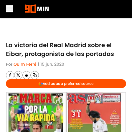
Skip to main content
La victoria del Real Madrid sobre el
Eibar, protagonista de las portadas
Por
Quim Ferré
|
15 jun. 2020
Add us as a preferred source