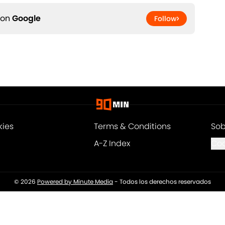
 on
Google
Follow
kies
Terms & Conditions
Sob
A-Z Index
Coo
© 2026
Powered by Minute Media
-
Todos los derechos reservados