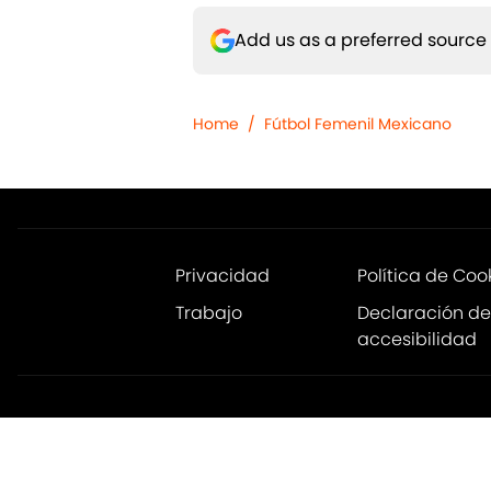
Add us as a preferred source
Home
/
Fútbol Femenil Mexicano
Privacidad
Política de Coo
Trabajo
Declaración de
accesibilidad