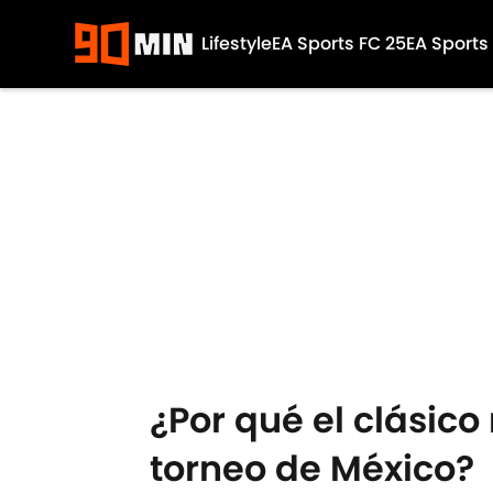
Lifestyle
EA Sports FC 25
EA Sports
Skip to main content
¿Por qué el clásico
torneo de México?