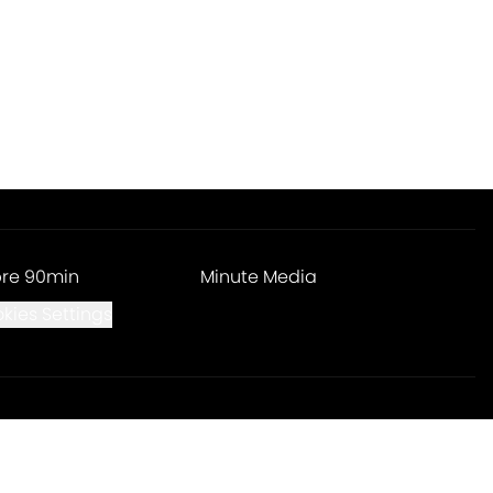
re 90min
Minute Media
kies Settings