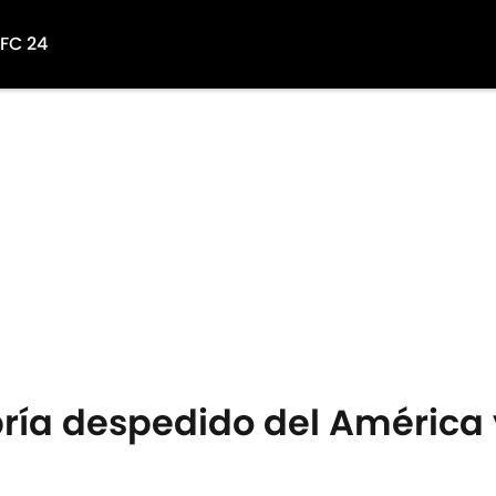
 FC 24
bría despedido del América 