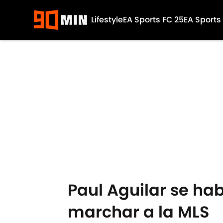
Lifestyle
EA Sports FC 25
EA Sports
Skip to main content
Paul Aguilar se ha
marchar a la MLS