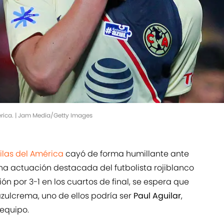
érica. | Jam Media/Getty Images
las del América
cayó de forma humillante ante
a actuación destacada del futbolista rojiblanco
ión por 3-1 en los cuartos de final, se espera que
azulcrema, uno de ellos podría ser
Paul Aguilar
,
 equipo.