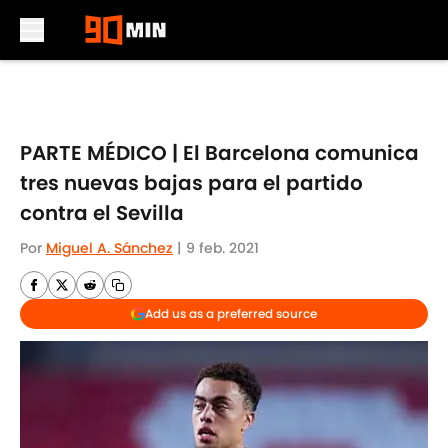
Skip to main content
PARTE MÉDICO | El Barcelona comunica
tres nuevas bajas para el partido
contra el Sevilla
Por
Miguel A. Sánchez
|
9 feb. 2021
Add us as a preferred source