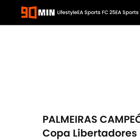
Lifestyle
EA Sports FC 25
EA Sports
Skip to main content
PALMEIRAS CAMPEÓN 
Copa Libertadores 