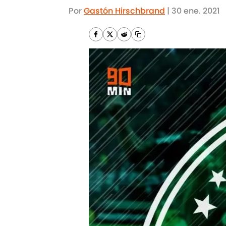
Por
Gastón Hirschbrand
|
30 ene. 2021