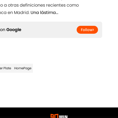
o a otras definiciones recientes como
oca en Madrid.
Una lástima...
 on
Google
Follow
er Plate
HomePage