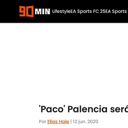
Lifestyle
EA Sports FC 25
EA Sports
Skip to main content
'Paco' Palencia se
Por
Elias Hale
|
12 jun. 2020