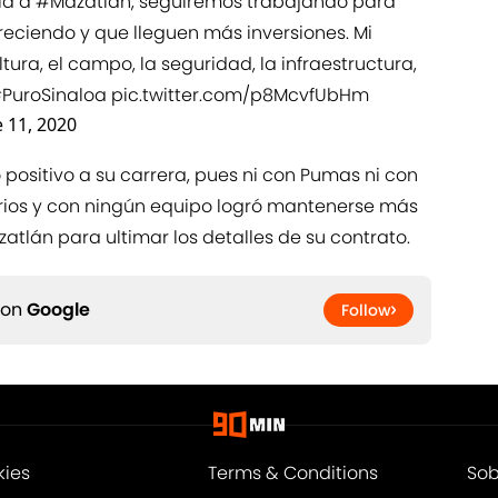
ia a
#Mazatlán
, seguiremos trabajando para
reciendo y que lleguen más inversiones. Mi
tura, el campo, la seguridad, la infraestructura,
PuroSinaloa
pic.twitter.com/p8McvfUbHm
e 11, 2020
positivo a su carrera, pues ni con Pumas ni con
arios y con ningún equipo logró mantenerse más
zatlán para ultimar los detalles de su contrato.
 on
Google
Follow
kies
Terms & Conditions
Sob