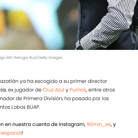
iga MX | Refugio Ruiz/Getty Images
 Mazatlán ya ha escogido a su primer director
cia
, ex jugador de
Cruz Azul
y
Pumas
, entre otros
nador de Primera División, ha pasado por los
tintos Lobos BUAP.
ién en nuestra cuenta de Instagram,
90min_es
, y
espanol
!