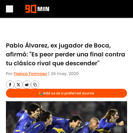
Skip to main content
Pablo Álvarez, ex jugador de Boca,
afirmó: "Es peor perder una final contra
tu clásico rival que descender"
Por
Franco Formoso
|
26 may. 2020
Add us as a preferred source