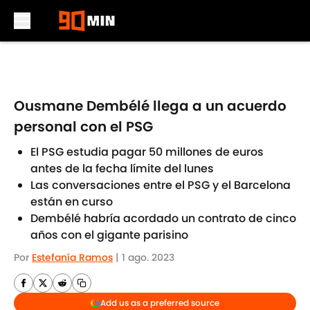
Skip to main content
Ousmane Dembélé llega a un acuerdo
personal con el PSG
El PSG estudia pagar 50 millones de euros
antes de la fecha límite del lunes
Las conversaciones entre el PSG y el Barcelona
están en curso
Dembélé habría acordado un contrato de cinco
años con el gigante parisino
Por
Estefanía Ramos
|
1 ago. 2023
Add us as a preferred source