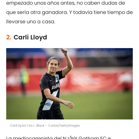
empezado unos años antes, no caben dudas de
que sería otra ganadora. Y todavía tiene tiempo de
llevarse uno a casa.
2.
Carli Lloyd
Carli Llyod | Ira L. Black - Corbis/GettyImages
La mediocampista del NJ/NY Gotham FC e