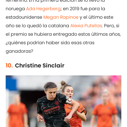
femenino. En la primera edición se lo llevó la
noruega
Ada Hegerberg
; en 2019 fue para la
estadounidense
Megan Rapinoe
y el último este
año se lo quedó la catalana
Alexia Putellas
. Pero, si
el premio se hubiera entregado estos últimos años,
¿quiénes podrían haber sido esas otras
ganadoras?
10.
Christine Sinclair