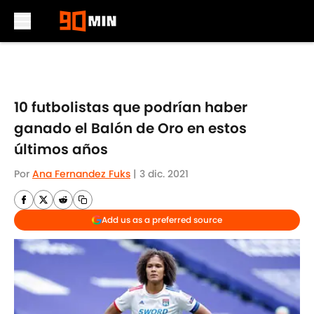
Skip to main content
10 futbolistas que podrían haber
ganado el Balón de Oro en estos
últimos años
Por
Ana Fernandez Fuks
|
3 dic. 2021
Add us as a preferred source