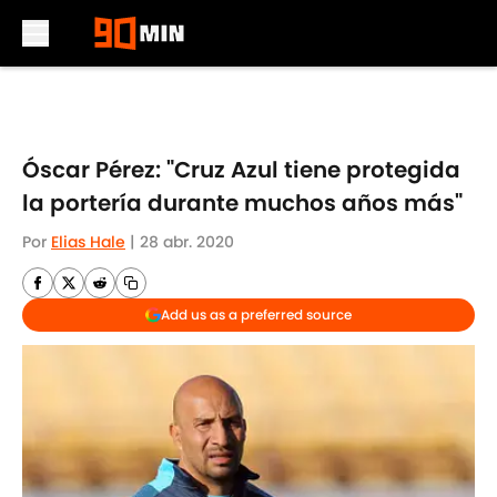
Skip to main content
Óscar Pérez: "Cruz Azul tiene protegida
la portería durante muchos años más"
Por
Elias Hale
|
28 abr. 2020
Add us as a preferred source