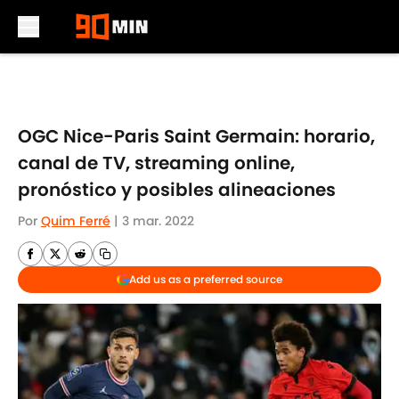
Skip to main content
OGC Nice-Paris Saint Germain: horario,
canal de TV, streaming online,
pronóstico y posibles alineaciones
Por
Quim Ferré
|
3 mar. 2022
Add us as a preferred source