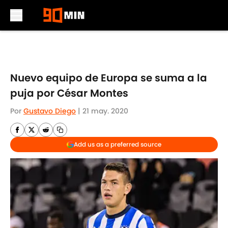
Skip to main content
Nuevo equipo de Europa se suma a la
puja por César Montes
Por
Gustavo Diego
|
21 may. 2020
Add us as a preferred source