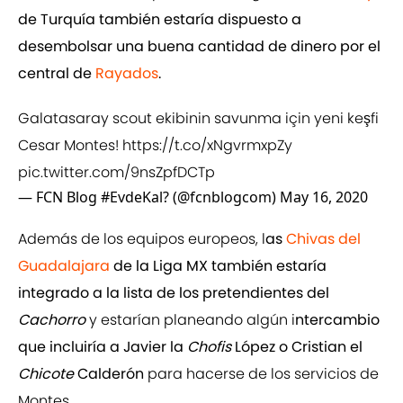
de Turquía también estaría dispuesto a
desembolsar una buena cantidad de dinero por el
central de
Rayados
.
Galatasaray scout ekibinin savunma için yeni keşfi
Cesar Montes!
https://t.co/xNgvrmxpZy
pic.twitter.com/9nsZpfDCTp
— FCN Blog #EvdeKal? (@fcnblogcom)
May 16, 2020
Además de los equipos europeos, l
as
Chivas del
Guadalajara
de la Liga MX también estaría
integrado a la lista de los pretendientes del
Cachorro
y estarían planeando algún i
ntercambio
que incluiría a Javier la
Chofis
López o Cristian el
Chicote
Calderón
para hacerse de los servicios de
Montes.