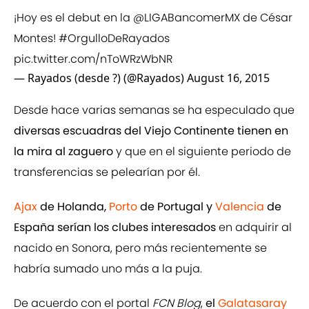
¡Hoy es el debut en la
@LIGABancomerMX
de César
Montes!
#OrgulloDeRayados
pic.twitter.com/nToWRzWbNR
— Rayados (desde ?) (@Rayados)
August 16, 2015
Desde hace varias semanas se ha especulado que
diversas escuadras del Viejo Continente tienen en
la mira al zaguero
y que en el siguiente periodo de
transferencias se pelearían por él.
Ajax
de Holanda,
Porto
de Portugal y
Valencia
de
España serían los clubes interesados
en adquirir al
nacido en Sonora, pero más recientemente se
habría sumado uno más a la puja.
De acuerdo con el portal
FCN Blog
,
el
Galatasaray