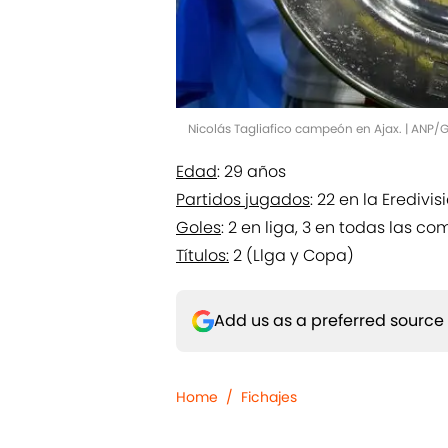
Nicolás Tagliafico campeón en Ajax. | ANP/
Edad
: 29 años
Partidos jugados
: 22 en la Eredivi
Goles
: 2 en liga, 3 en todas las c
Títulos:
2 (Llga y Copa)
Add us as a preferred source
Home
/
Fichajes