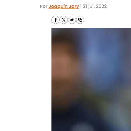
Por
Joaquín Jary
|
21 jul. 2022