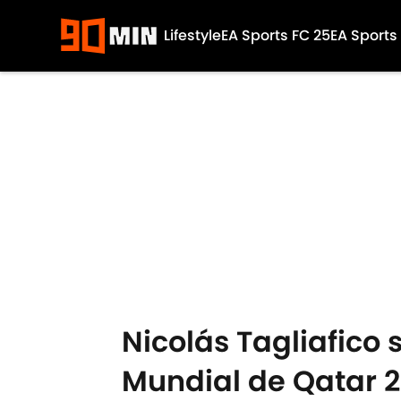
Lifestyle
EA Sports FC 25
EA Sports
Skip to main content
Nicolás Tagliafico
Mundial de Qatar 