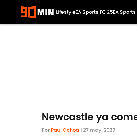
Lifestyle
EA Sports FC 25
EA Sports
Skip to main content
Newcastle ya come
Por
Paul Ochoa
|
27 may. 2020