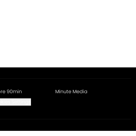
re 90min
Minute Media
kies Settings