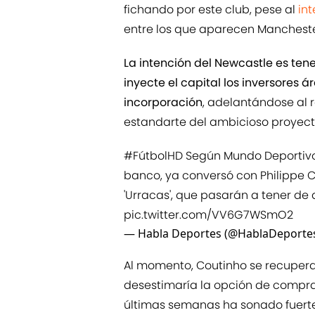
fichando por este club, pese al
in
entre los que aparecen Manchester
La intención del Newcastle es ten
inyecte el capital los inversores 
incorporación
, adelantándose al 
estandarte del ambicioso proyect
#FútbolHD
Según Mundo Deportivo,
banco, ya conversó con Philippe Co
'Urracas', que pasarán a tener de
pic.twitter.com/VV6G7WSmO2
— Habla Deportes (@HablaDeporte
Al momento, Coutinho se recupera 
desestimaría la opción de compra 
últimas semanas ha sonado fuert