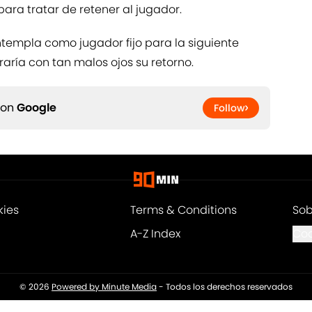
ara tratar de retener al jugador.
ntempla como jugador fijo para la siguiente
aría con tan malos ojos su retorno.
 on
Google
Follow
kies
Terms & Conditions
Sob
A-Z Index
Coo
© 2026
Powered by Minute Media
-
Todos los derechos reservados