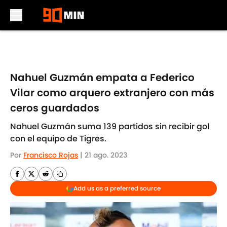
Skip to main content
Nahuel Guzmán empata a Federico
Vilar como arquero extranjero con más
ceros guardados
Nahuel Guzmán suma 139 partidos sin recibir gol
con el equipo de Tigres.
Por
Francisco Rojas
|
21 ago. 2023
Add us as a preferred source