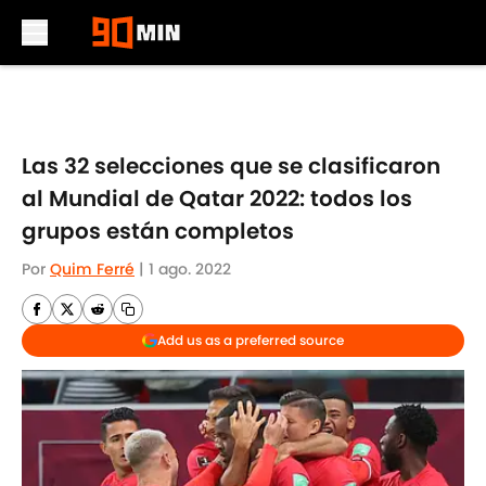
Skip to main content
Las 32 selecciones que se clasificaron
al Mundial de Qatar 2022: todos los
grupos están completos
Por
Quim Ferré
|
1 ago. 2022
Add us as a preferred source