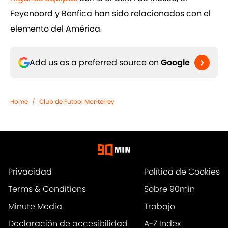
Feyenoord y Benfica han sido relacionados con el
elemento del América
.
Add us as a preferred source on
Google
Home
/
Club de Futbol Monterrey
Privacidad
Política de Cookies
Terms & Conditions
Sobre 90min
Minute Media
Trabajo
Declaración de accesibilidad
A-Z Index