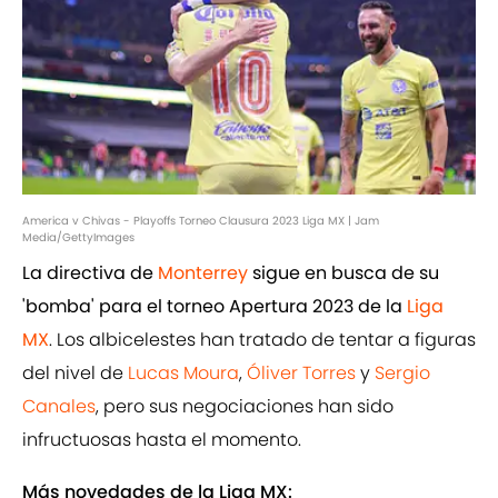
America v Chivas - Playoffs Torneo Clausura 2023 Liga MX | Jam
Media/GettyImages
La directiva de
Monterrey
sigue en busca de su
'bomba' para el torneo Apertura 2023 de la
Liga
MX
. Los albicelestes han tratado de tentar a figuras
del nivel de
Lucas Moura
,
Óliver Torres
y
Sergio
Canales
, pero sus negociaciones han sido
infructuosas hasta el momento.
Más novedades de la Liga MX: