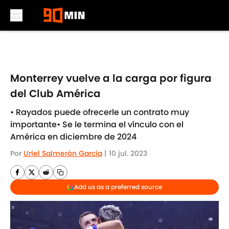
Skip to main content
Monterrey vuelve a la carga por figura
del Club América
• Rayados puede ofrecerle un contrato muy
importante• Se le termina el vínculo con el
América en diciembre de 2024
Por
Uriel Salmerón García
|
10 jul. 2023
Add us as a preferred source